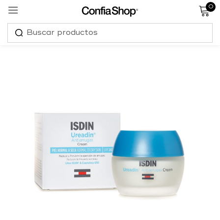
0
Sign in
Remember me
Lost password?
Log in
Create an account