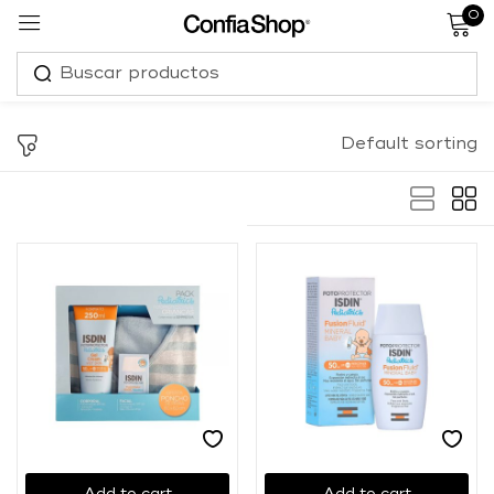
0
Sign in
Default sorting
Remember me
Lost password?
Log in
Create an account