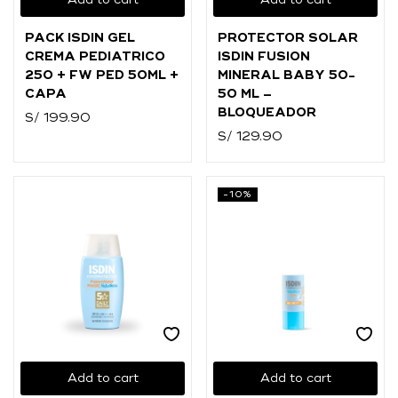
Add to cart
Add to cart
O
PACK ISDIN GEL
PROTECTOR SOLAR
Ingresar con
Facebook
CREMA PEDIATRICO
ISDIN FUSION
250 + FW PED 50ML +
MINERAL BABY 50-
Continuar con
Google
CAPA
50 ML –
BLOQUEADOR
S/
199.90
S/
129.90
-10%
Add to cart
Add to cart