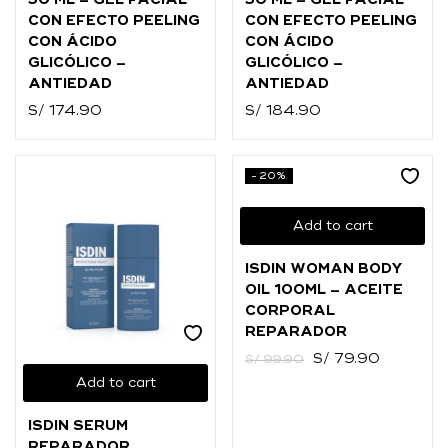
50 ML – GEL FACIAL
50 ML – GEL FACIAL
CON EFECTO PEELING
CON EFECTO PEELING
CON ÁCIDO
CON ÁCIDO
GLICÓLICO –
GLICÓLICO –
ANTIEDAD
ANTIEDAD
S/
174.90
S/
184.90
-20%
Add to cart
ISDIN WOMAN BODY
OIL 100ML – ACEITE
CORPORAL
REPARADOR
S/
79.90
S/
99.90
Add to cart
ISDIN SERUM
REPARADOR