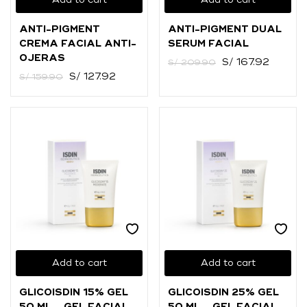
Add to cart
Add to cart
O
ANTI-PIGMENT
ANTI-PIGMENT DUAL
Ingresar con
Facebook
CREMA FACIAL ANTI-
SERUM FACIAL
OJERAS
S/
167.92
S/
209.90
Continuar con
Google
S/
127.92
S/
159.90
Add to cart
Add to cart
GLICOISDIN 15% GEL
GLICOISDIN 25% GEL