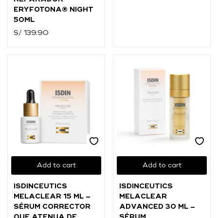
ERYFOTONA® NIGHT
50ML
S/
139.90
Add to cart
Add to cart
ISDINCEUTICS
ISDINCEUTICS
MELACLEAR 15 ML –
MELACLEAR
SÉRUM CORRECTOR
ADVANCED 30 ML –
QUE ATENUA DE
SÉRUM