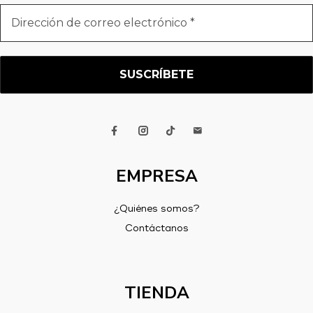
Dirección
de
correo
electrónico
*
EMPRESA
¿Quiénes somos?
Contáctanos
TIENDA