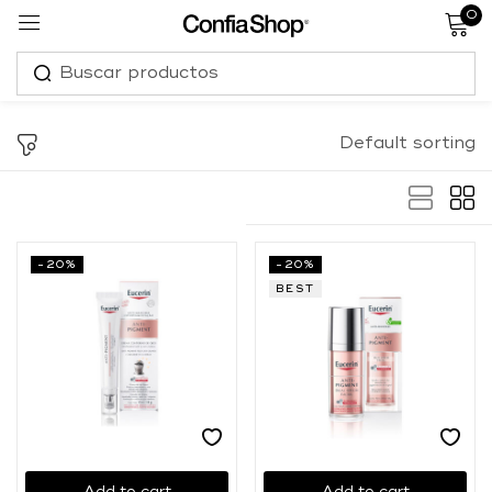
0
Sign in
Default sorting
Remember me
Lost password?
-20%
-20%
BEST
Log in
Create an account