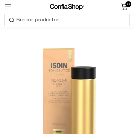
0
Sign in
Remember me
Lost password?
Log in
Create an account