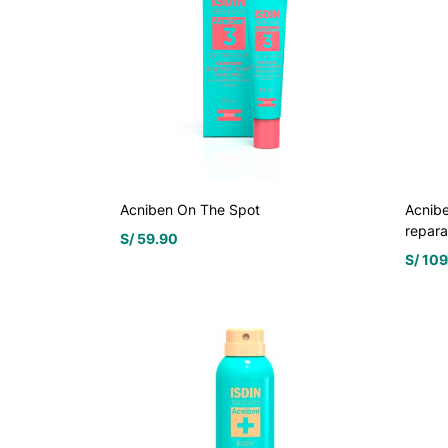
Acniben On The Spot
Acnibe
repar
S/
59.90
S/
109