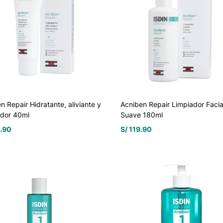
n Repair Hidratante, aliviante y
Acniben Repair Limpiador Facia
ador 40ml
Suave 180ml
.90
S/
119.90