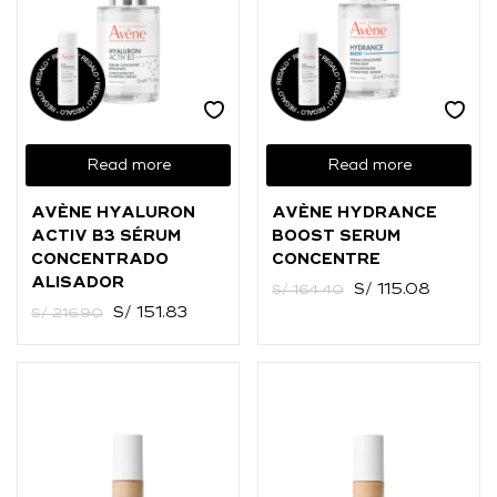
Read more
Read more
AVÈNE HYALURON
AVÈNE HYDRANCE
ACTIV B3 SÉRUM
BOOST SERUM
CONCENTRADO
CONCENTRE
ALISADOR
S/
115.08
S/
164.40
S/
151.83
S/
216.90