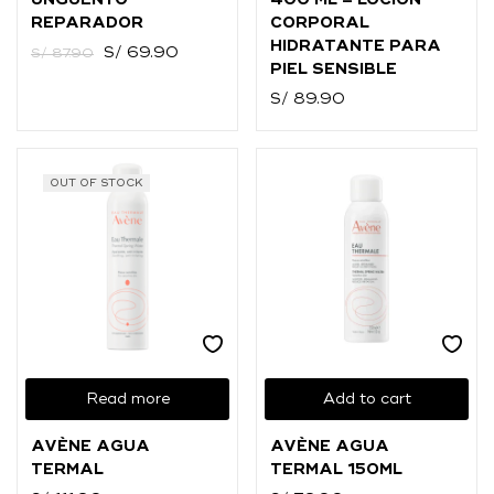
UNGÜENTO
400 ML – LOCIÓN
REPARADOR
CORPORAL
HIDRATANTE PARA
S/
69.90
S/
87.90
PIEL SENSIBLE
S/
89.90
OUT OF STOCK
Read more
Add to cart
AVÈNE AGUA
AVÈNE AGUA
TERMAL
TERMAL 150ML