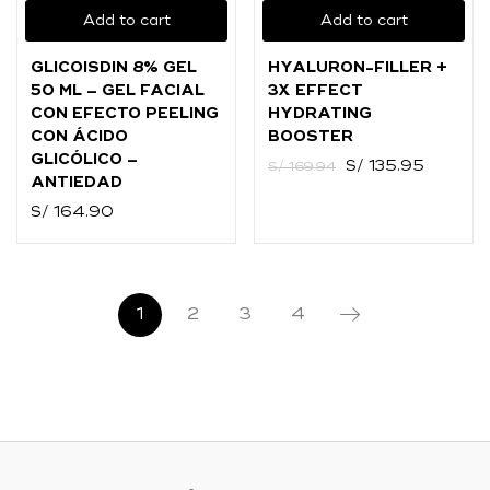
Add to cart
Add to cart
GLICOISDIN 8% GEL
HYALURON-FILLER +
50 ML – GEL FACIAL
3X EFFECT
CON EFECTO PEELING
HYDRATING
CON ÁCIDO
BOOSTER
GLICÓLICO –
S/
135.95
S/
169.94
ANTIEDAD
S/
164.90
1
2
3
4