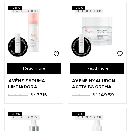
-25%
-30%
OUT OF STOCK
OUT OF STOCK
Read more
Read more
AVÈNE ESPUMA
AVÈNE HYALURON
LIMPIADORA
ACTIV B3 CREMA
S/
77.18
S/
149.59
S/
102.90
S/
213.70
-30%
-30%
OUT OF STOCK
OUT OF STOCK