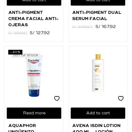
Add to cart
Add to cart
O
ANTI-PIGMENT
ANTI-PIGMENT DUAL
Ingresar con
Facebook
CREMA FACIAL ANTI-
SERUM FACIAL
OJERAS
S/
167.92
S/
209.90
Continuar con
Google
S/
127.92
S/
159.90
-20%
OUT OF STOCK
Read more
Add to cart
AQUAPHOR
AVENA ISDIN LOTION