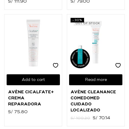
S/
111.90
S/
79.00
-30%
OUT OF STOCK
Add to cart
Read more
AVÈNE CICALFATE+
AVÈNE CLEANANCE
CREMA
COMEDOMED
REPARADORA
CUIDADO
LOCALIZADO
S/
75.80
S/
70.14
S/
100.20