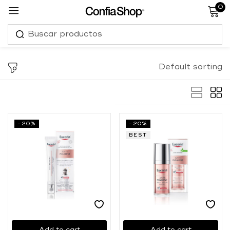
0
Sign in
Default sorting
Remember me
Lost password?
-20%
-20%
BEST
Log in
Create an account