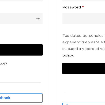
Password
*
Tus datos personales s
experiencia en este si
su cuenta y para otro
policy
.
ord?
ebook