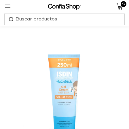
0
Sign in
Remember me
Lost password?
Log in
Create an account