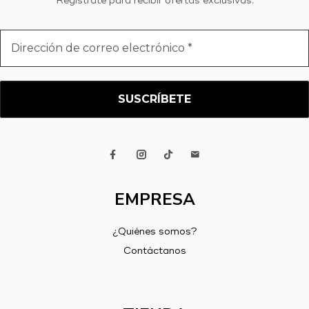
Regístrate para recibir ofertas exclusivas.
Dirección
de
correo
electrónico
*
EMPRESA
¿Quiénes somos?
Contáctanos