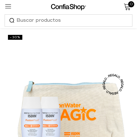
0
Sign in
-30%
Remember me
Lost password?
Log in
Create an account