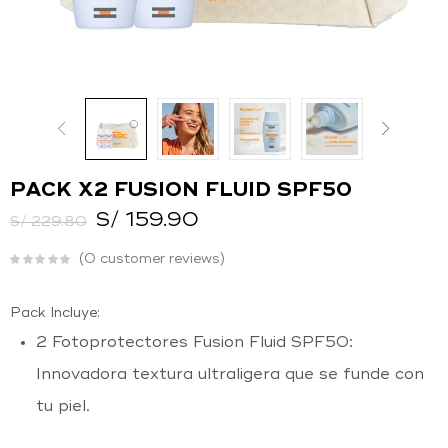
O
Ingresar con
Facebook
Continuar con
Google
PACK X2 FUSION FLUID SPF50
S/
159.90
S/
229.80
0
customer reviews
Pack Incluye:
2 Fotoprotectores Fusion Fluid SPF50:
Innovadora textura ultraligera que se funde con
tu piel.