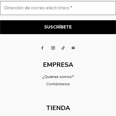
Dirección
de
correo
electrónico
*
EMPRESA
¿Quiénes somos?
Contáctanos
TIENDA