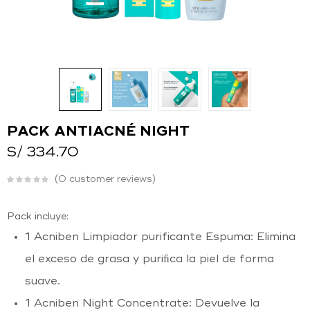
O
Ingresar con
Facebook
Continuar con
Google
PACK ANTIACNÉ NIGHT
S/
334.70
0
customer reviews
Pack incluye:
1 Acniben Limpiador purificante Espuma: Elimina
el exceso de grasa y puriﬁca la piel de forma
suave.
1 Acniben Night Concentrate: Devuelve la