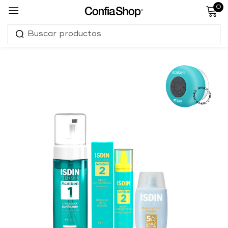
0
Sign in
Remember me
Lost password?
Log in
Create an account