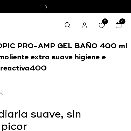
0
0
OPIC PRO-AMP GEL BAÑO 400 ml
moliente extra suave higiene e
l reactiva400
s
diaria suave, sin
 picor