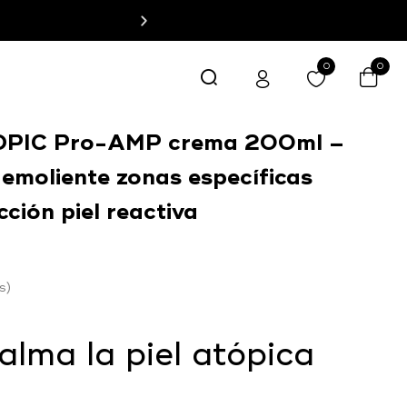
0
0
PIC Pro-AMP crema 200ml –
emoliente zonas específicas
ción piel reactiva
s
alma la piel atópica