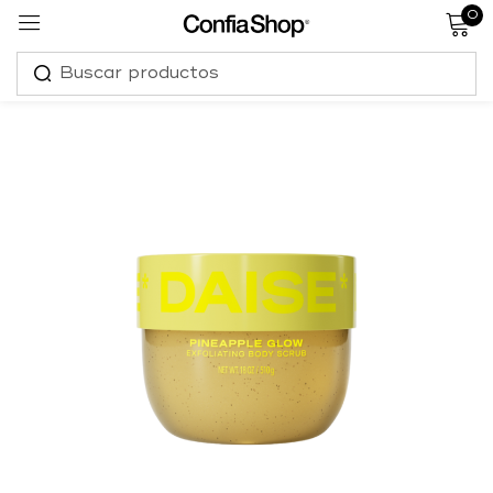
0
Sign in
Remember me
Lost password?
Log in
Create an account