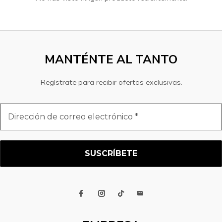
MANTÉNTE AL TANTO
Regístrate para recibir ofertas exclusivas.
Dirección
de
correo
electrónico
*