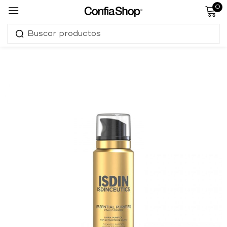
0
Sign in
Remember me
Lost password?
Log in
Create an account