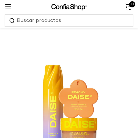
0
Sign in
Remember me
Lost password?
Log in
Create an account