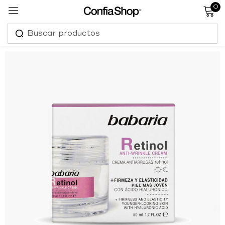
0
Sign in
Remember me
Lost password?
Log in
Create an account