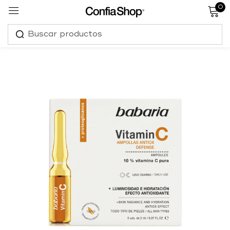
0
Sign in
Remember me
Lost password?
Log in
Create an account