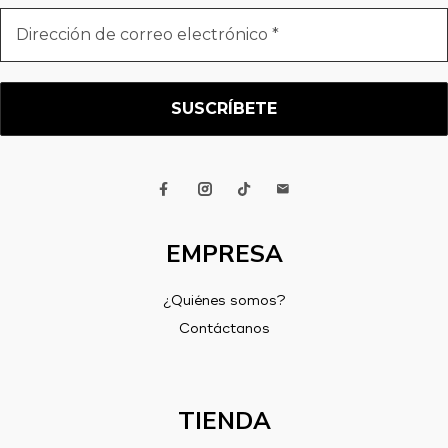
Dirección
de
correo
electrónico
*
EMPRESA
¿Quiénes somos?
Contáctanos
TIENDA