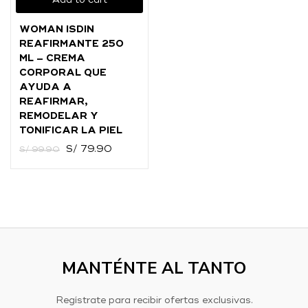
Add to cart
O
WOMAN ISDIN
Ingresar con
Facebook
REAFIRMANTE 250
ML – CREMA
Continuar con
Google
CORPORAL QUE
AYUDA A
REAFIRMAR,
REMODELAR Y
TONIFICAR LA PIEL
S/
79.90
S/
99.90
MANTÉNTE AL TANTO
Regístrate para recibir ofertas exclusivas.