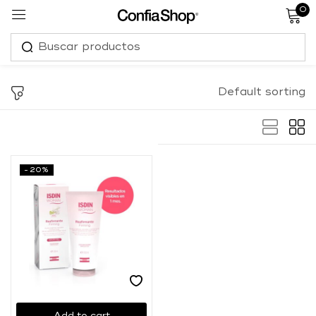
0
Sign in
Default sorting
Remember me
Lost password?
-20%
Log in
Create an account