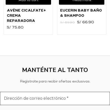
Add to cart
Read more
O
AVÈNE CICALFATE+
EUCERIN BABY BAÑO
Ingresar con
Facebook
CREMA
& SHAMPOO
REPARADORA
S/
66.90
S/
89.90
Continuar con
Google
S/
75.80
MANTÉNTE AL TANTO
Regístrate para recibir ofertas exclusivas.
Dirección
de
correo
electrónico