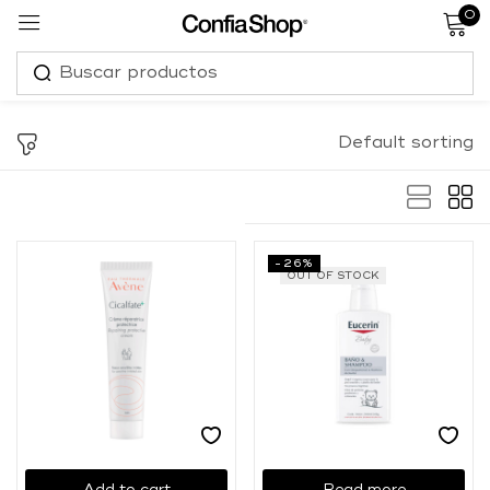
0
Sign in
Default sorting
Remember me
Lost password?
-26%
OUT OF STOCK
Log in
Create an account