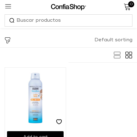
0
Sign in
Default sorting
Remember me
Lost password?
Log in
Create an account