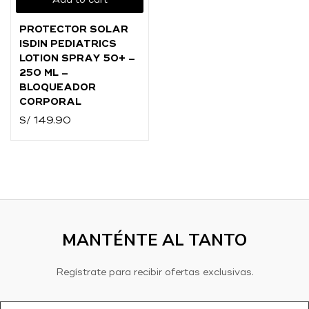
Add to cart
O
PROTECTOR SOLAR
Ingresar con
Facebook
ISDIN PEDIATRICS
LOTION SPRAY 50+ –
Continuar con
Google
250 ML –
BLOQUEADOR
CORPORAL
S/
149.90
MANTÉNTE AL TANTO
Regístrate para recibir ofertas exclusivas.
Dirección