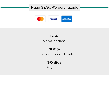
Pago SEGURO garantizado
Sign in
Envío
A nivel nacional
100%
Satisfacción garantizada
Remember me
Lost password?
30 días
De garantía
Log in
Create an account