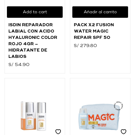
O
Add to cart
Añadir al carrito
Ingresar con
Facebook
ISDIN REPARADOR
PACK X2 FUSION
Continuar con
Google
LABIAL CON ACIDO
WATER MAGIC
HYALURONIC COLOR
REPAIR SPF 50
ROJO 4GR –
S/
279.80
HIDRATANTE DE
LABIOS
S/
54.90