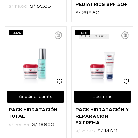
PEDIATRICS SPF 50+
S/
89.85
S/
119.80
S/
299.80
-34%
-33%
OUT OF STOCK
Añadir al carrito
Leer más
PACK HIDRATACIÓN
PACK HIDRATACIÓN Y
TOTAL
REPARACIÓN
EXTREMA
S/
199.30
S/
299.84
S/
146.11
S/
217.80