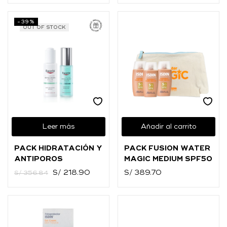
-39%
OUT OF STOCK
Leer más
Añadir al carrito
PACK HIDRATACIÓN Y
PACK FUSION WATER
ANTIPOROS
MAGIC MEDIUM SPF50
S/
218.90
S/
389.70
S/
356.84