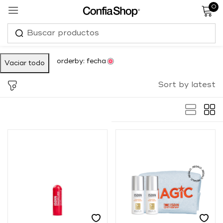
0
Sign in
orderby: fecha
Vaciar todo
Sort by latest
Remember me
Lost password?
Log in
Create an account