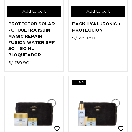
Add to cart
Add to cart
PROTECTOR SOLAR
PACK HYALURONIC +
FOTOULTRA ISDIN
PROTECCIÓN
MAGIC REPAIR
S/
289.80
FUSION WATER SPF
50 – 50 ML –
BLOQUEADOR
S/
139.90
-25%