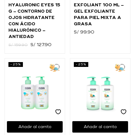
HYALURONIC EYES 15
EXFOLIANT 100 ML –
G – CONTORNO DE
GEL EXFOLIANTE
OJOS HIDRATANTE
PARA PIEL MIXTA A
CON ÁCIDO
GRASA
HIALURÓNICO –
S/
99.90
ANTIEDAD
S/
127.90
S/
159.90
-25%
-25%
Añadir al carrito
Añadir al carrito