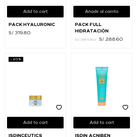
Add to cart
Añadir al carrito
PACK HYALURONIC
PACK FULL
HIDRATACIÓN
S/
319.80
S/
288.60
S/
384.80
-20%
Add to cart
Add to cart
ISDINCEUTICS
ISDIN ACNIBEN