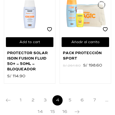
Add to cart
Añadir al carrito
PROTECTOR SOLAR
PACK PROTECCIÓN
ISDIN FUSION FLUID
SPORT
50+ – 50ML –
S/
198.60
S/
264.80
BLOQUEADOR
S/
114.90
1
2
3
4
5
6
7
…
14
15
16