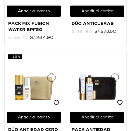
Añadir al carrito
Añadir al carrito
PACK MIX FUSION
DÚO ANTIOJERAS
WATER SPF50
S/
273.60
S/
364.80
S/
284.90
S/
389.70
-25%
Añadir al carrito
Añadir al carrito
DÚO ANTIEDAD CERO
PACK ANTIEDAD