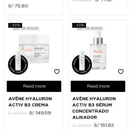
S/
77.18
S/
102.90
S/
75.80
-30%
-30%
OUT OF STOCK
OUT OF STOCK
Read more
Read more
AVÈNE HYALURON
AVÈNE HYALURON
ACTIV B3 CREMA
ACTIV B3 SÉRUM
CONCENTRADO
S/
149.59
S/
213.70
ALISADOR
S/
151.83
S/
216.90