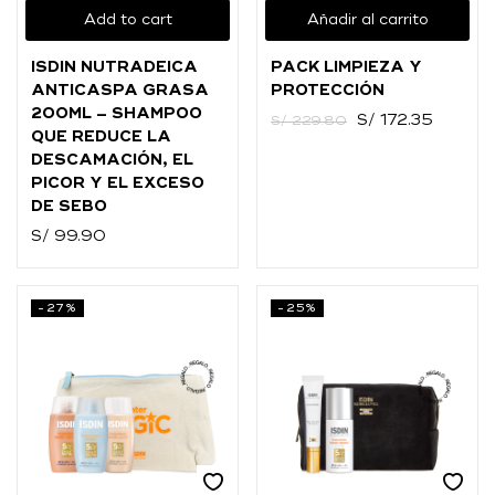
Add to cart
Añadir al carrito
ISDIN NUTRADEICA
PACK LIMPIEZA Y
ANTICASPA GRASA
PROTECCIÓN
200ML – SHAMPOO
S/
172.35
S/
229.80
QUE REDUCE LA
DESCAMACIÓN, EL
PICOR Y EL EXCESO
DE SEBO
S/
99.90
-27%
-25%