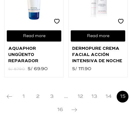
Read more
Read more
AQUAPHOR
DERMOPURE CREMA
UNGÜENTO
FACIAL ACCIÓN
REPARADOR
INTENSIVA DE NOCHE
S/
69.90
S/
111.90
S/
87.90
1
2
3
…
12
13
14
15
16