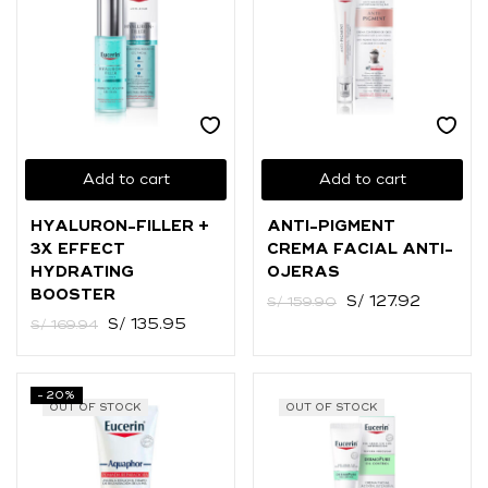
Add to cart
Add to cart
HYALURON-FILLER +
ANTI-PIGMENT
3X EFFECT
CREMA FACIAL ANTI-
HYDRATING
OJERAS
BOOSTER
S/
127.92
S/
159.90
S/
135.95
S/
169.94
-20%
OUT OF STOCK
OUT OF STOCK