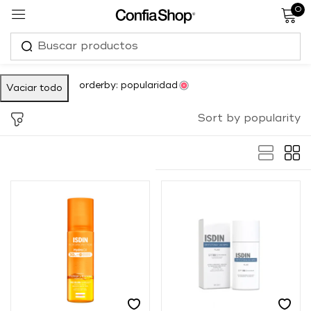
0
Sign in
orderby: popularidad
Vaciar todo
Sort by popularity
Remember me
Lost password?
Log in
Create an account