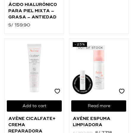
ÁCIDO HIALURÓNICO
PARA PIEL MIXTA –
GRASA – ANTIEDAD
S/
159.90
-25%
OUT OF STOCK
Add to cart
Read more
AVÈNE CICALFATE+
AVÈNE ESPUMA
CREMA
LIMPIADORA
REPARADORA