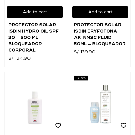
O
Add to cart
Add to cart
Ingresar con
Facebook
PROTECTOR SOLAR
PROTECTOR SOLAR
Continuar con
Google
ISDIN HYDRO OIL SPF
ISDIN ERYFOTONA
30 – 200 ML –
AK-NMSC FLUID –
BLOQUEADOR
50ML – BLOQUEADOR
CORPORAL
S/
139.90
S/
134.90
-25%