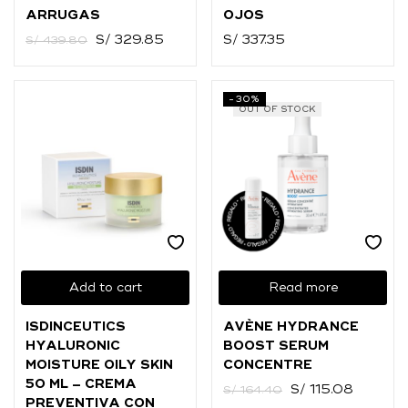
ARRUGAS
OJOS
S/
329.85
S/
337.35
S/
439.80
-30%
OUT OF STOCK
Add to cart
Read more
ISDINCEUTICS
AVÈNE HYDRANCE
HYALURONIC
BOOST SERUM
MOISTURE OILY SKIN
CONCENTRE
50 ML – CREMA
S/
115.08
S/
164.40
PREVENTIVA CON