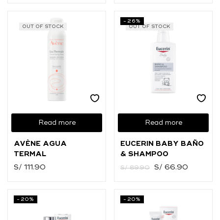
-26%
OUT OF STOCK
OUT OF STOCK
Read more
Read more
AVÈNE AGUA
EUCERIN BABY BAÑO
TERMAL
& SHAMPOO
S/
111.90
S/
66.90
S/
89.90
-20%
-20%