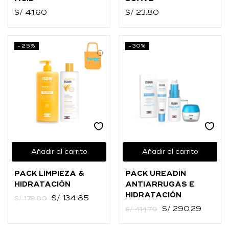
S/
41.60
S/
23.80
-25%
-30%
Añadir al carrito
Añadir al carrito
PACK LIMPIEZA &
PACK UREADIN
HIDRATACIÓN
ANTIARRUGAS E
HIDRATACIÓN
S/
134.85
S/
179.80
S/
290.29
S/
414.70