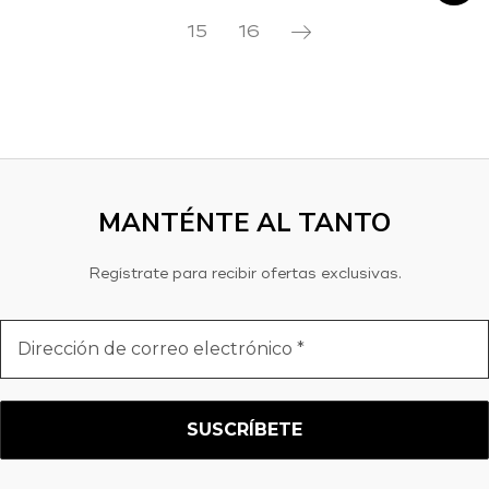
15
16
MANTÉNTE AL TANTO
Regístrate para recibir ofertas exclusivas.
Dirección
de
correo
electrónico
*