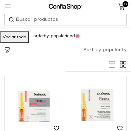
0
Sign in
orderby: popularidad
Vaciar todo
Sort by popularity
Remember me
Lost password?
Log in
Create an account