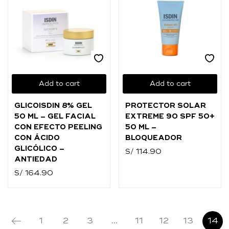
Add to cart
Add to cart
GLICOISDIN 8% GEL
PROTECTOR SOLAR
50 ML – GEL FACIAL
EXTREME 90 SPF 50+
CON EFECTO PEELING
50 ML –
CON ÁCIDO
BLOQUEADOR
GLICÓLICO –
S/
114.90
ANTIEDAD
S/
164.90
1
2
3
…
11
12
13
14