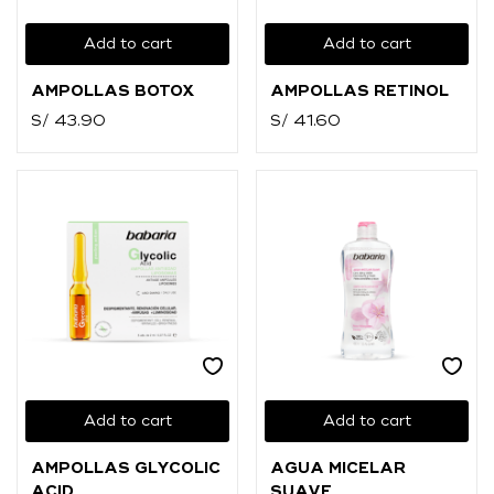
O
Add to cart
Add to cart
Ingresar con
Facebook
AMPOLLAS BOTOX
AMPOLLAS RETINOL
Continuar con
Google
S/
43.90
S/
41.60
Add to cart
Add to cart
AMPOLLAS GLYCOLIC
AGUA MICELAR
ACID
SUAVE