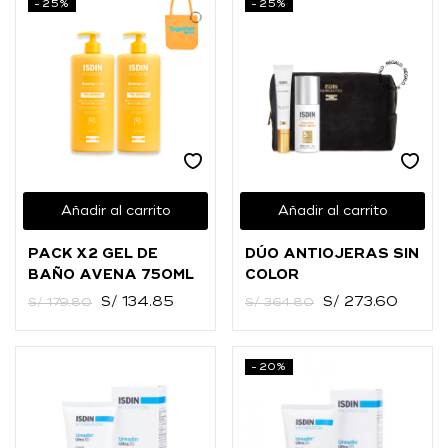
-25%
-25%
Añadir al carrito
Añadir al carrito
PACK X2 GEL DE
DÚO ANTIOJERAS SIN
BAÑO AVENA 750ML
COLOR
S/
134.85
S/
273.60
S/
179.80
S/
364.80
-20%