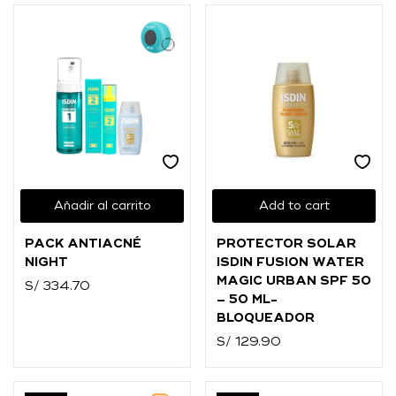
Añadir al carrito
Add to cart
PACK ANTIACNÉ
PROTECTOR SOLAR
NIGHT
ISDIN FUSION WATER
MAGIC URBAN SPF 50
S/
334.70
– 50 ML-
BLOQUEADOR
S/
129.90